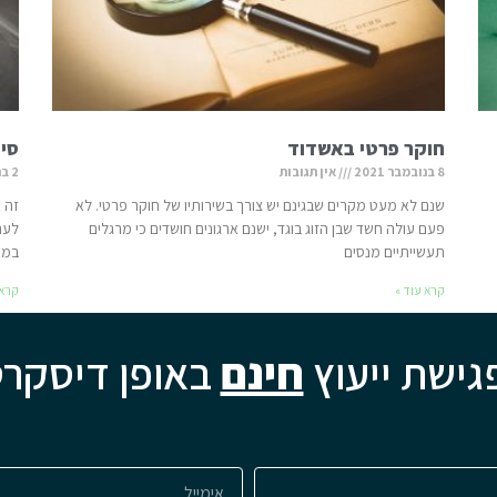
חוקר פרטי באשדוד
סימ
8 בנובמבר 2021
אין תגובות
2 בנובמבר 2021
שנם לא מעט מקרים שבגינם יש צורך בשירותיו של חוקר פרטי. לא
זה א
פעם עולה חשד שבן הזוג בוגד, ישנם ארגונים חושדים כי מרגלים
לעתי
תעשייתיים מנסים
במע
קרא עוד »
קרא 
גישת ייעוץ
חינם
באופן דיסקרט