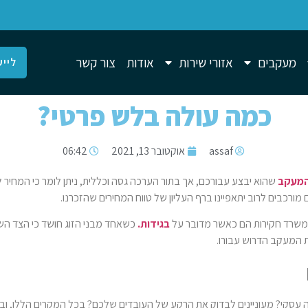
מעקבים
אזורי שירות
אודות
צור קשר
לייע
כמה עולה בלש פרטי?
assaf
אוקטובר 13, 2021
06:42
מעקב
ים מורכבים לרוב יתאפיינו ברף העליון של טווח המחירים שהזכרנו.
משרד חקירות הם כאשר מדובר על
בגידות.
כשאחד מבני הזוג חושד כי הצד השני
 המעקב הדרוש עבורו.
עסקי? מעוניינים לבדוק את הרקע של העובדים שלכם? בכל המקרים הללו, וב