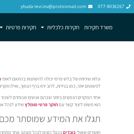
yhuda-levi.inv@protonmail.com
077-8036267
משרד חקירות
חקירות כלכליות
חקירות פרטיות
עלות שירותיו של בלש פרטי יכולה להשתנות בהתאם לאופי
ה
לפשוטים יותר, כמו בגידות, לרוב יהיו ברף הנמוך, ואילו מקר
אחד המקרים הנפוצים ביותר שבהם אנשים שבוחרם לשכור 
הוא פשוט ליצור קשר עם
חוקר פרטי מומלץ
שידע לנהל את
תגלו את המידע שמוסתר מכם
חושדים שאולי
בוגדים
בכם? רוצים לנהל מעקב אחר מתחרה 