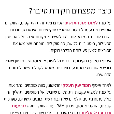
כיצד מפצחים חקירות סייבר?
על מנת
לאתר את האנשים
שפרצו ואת זהות התוקפים, החוקרים
אוספים מידע מכל מקור אפשרי: ספקי שירותי אינטרנט, חברות
רשת ואתרים. המידע אותו ינסו להשיג ממקורות אלה כולל את יומן
הפעילות, היסטוריית גלישה, פרוטוקולים ותוכנות ששימשו את
הפורצים למען פעילותם הבלתי חוקית.
איסוף המידע בחקירות סייבר יכול להיות איטי וממושך מכיוון שהוא
דורש אישור חוקי מתובעים וצו בית משפט לקבלת גישה לנתונים
הדרושים.
לאחר איסוף
המודיעין העסקי
הראשוני, צוות מומחים ינתח אותו
על מנת למצוא עקבות דיגיטליים שיובילו אל הפושעים. תהליך זה
כולל ניתוח נתונים גולמיים של חיבור רשת, כוננים קשיחים, מערכות
קבצים, התקני מטמון, זיכרון RAM ועוד. החוקר יחפש
טביעות
אצבע דיגיטליות
בקבצי מערכת, יומני רשת ושירותים, מיילים,