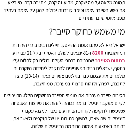
תמונה מלאה על מה שקרה, מדוע זה קרה, מתי זה קרה, מי ביצע
את פשע הסייבר עצמו וכיצד קורבנות יכולים להגן על עצמם בעתיד
מפני איומי סייבר עתידיים.
מי משמש כחוקר סייבר?
ישראל היא לא סתם אומת ההיי-טק. חיילים רבים בוגרי היחידות
המחשוביות
8200
ו-81 יוצאים לעולם האמיתי בגיל 21 עם ידע
בתחום הסייבר
שחבריהם ברחבי העולם יכולים רק לחלום עליו.
בנוסף, ישראלים רבים המעוניינים להתקבל ליחידות היוקרתיות
מלמדים את עצמם כבר בגילאים צעירים מאוד (13-14) כיצד
לתכנת, לפרוץ ולזהות פרצות במערכת ממוחשבת.
חקירות סייבר מערבות את מומחי הסייבר הנחשקים הללו. הם יכולים
לקיים מעקב דיגיטלי ברמה גבוהה ולזהות את פירצות האבטחה
שאיפשרו לתקיפה לקרות. הם יודעים כיצד למצוא עקבות
דיגיטליים שהושארו, לחשוף כתובות IP של תוקפים ולאשר את
זהותם באמצעות אימות החותמת הדיגיטלית שלהם.