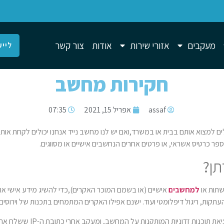
מעקבים
אזורי שירות
אודות
צור קשר
לייע
חקירות מחשב
assaf
אפריל 15, 2021
07:35
 למצוא אותם בבית או במשרד,ואם יש לנו מחשב נייד אנחנו יכולים לקחת אותו א
ר כרטיס אשראי, או פרטים אחרים הנחשבים אישיים או מסווגים.
תן?
שתות או
למחשבים
אישיים (או בשמם המוכר האקרים),כדי להשיג מידע אישי או 
עתקות, ריגול דיפלומטי ועוד. ישנם אפילו האקרים המתמחים בתכנות של וירוס
חקירות מחשב יכולות למצוא את