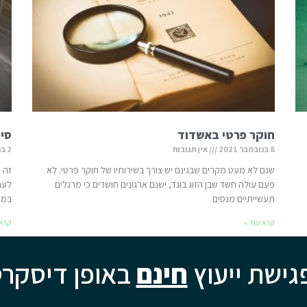
חוקר פרטי באשדוד
סימ
8 בנובמבר 2021
אין תגובות
2 בנובמבר 2021
שנם לא מעט מקרים שבגינם יש צורך בשירותיו של חוקר פרטי. לא
זה א
פעם עולה חשד שבן הזוג בוגד, ישנם ארגונים חושדים כי מרגלים
לעתי
תעשייתיים מנסים
במע
קרא עוד »
קרא 
גישת ייעוץ
חינם
באופן דיסקרט