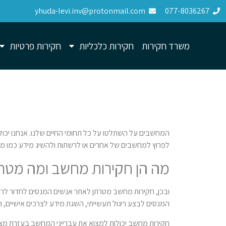
yhuda-levi.inv@protonmail.com
077-8036267
משרד חקירות
חקירות כלכליות
חקירות פרטיות
המחשבים על השתלטו על כל תחומי החיים שלנו. אנחנו יכולים
לפרוץ למחשבים של אחרים או לרשתות ולהשיג מידע כמו מספ
מה הן חקירות מחשב ומה מטר
ובכן, חקירות מחשב מטרתן לאתר אנשים המנסים לחדור לר
המנסים לבצע ריגול תעשייתי, השגת מידע לצרכים אישיים, ה