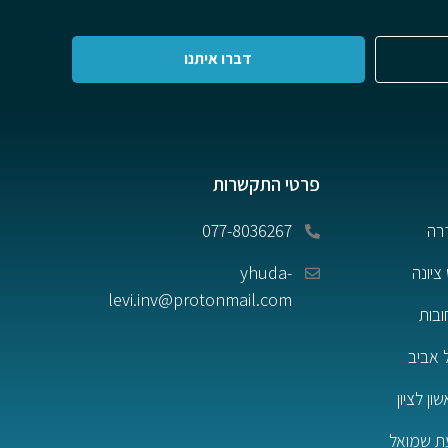
דברו איתנו
פרטי התקשרות
רה
077-8036267
ציונה
yhuda-
levi.inv@protonmail.com
ובות
 אביב
ן לציון
ת שמואל