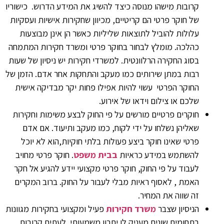
קרובות מישהו מנוסה כיצד להשיג את המידע הדרוש. כישוריו
של חוקר פרטי הם קריטיים, מכיוון שחקירות אישיות ועסקיות
עלולות להוביל לתוצאות שליליות כאשר הן אינן מבוצעות
כהלכה. מומלץ לבחור בחוקר פרטי ומשרד חקירות המתמחה
בסוג החקירה הרלוונטית. למשרדי חקירות יש ניסיון של שעות
רבות במתן שירותים כמו מעקב והתחקות אחר אדם. הזמן של
החוקר הפרטי עשוי להיות אפילו פחות יקר מבדיקה אישית
שלכם או צילום וידאו של אירוע.
חוקרים פרטיים מורשים על פי החוק לבצע משימות וחקירות
שאליהן נשלחו על ידי לקוח, כמו מעקב ותיעוד. אם אדם
פרטי שאינו חוקר ביצע פעולות בלתי חוקיות,הוא לא יוכל
להשתמש במידע כראיות
בבית משפט
. חוקר פרטי מחויב
לעבוד על פי החוק, חוקר פרטי מקצועי יידע להגיע אל חקר
האמת , לאסוף ראיות מבלי לעבור על החוק. ברוב המקרים
זה שווה את המחיר.
הניסיון שצבר
משרד חקירות
פעיל ומקצועי בחקירות מגוונות
בתחומים שונים מעניק לו יתרון משמעותי. לעתים קרובות