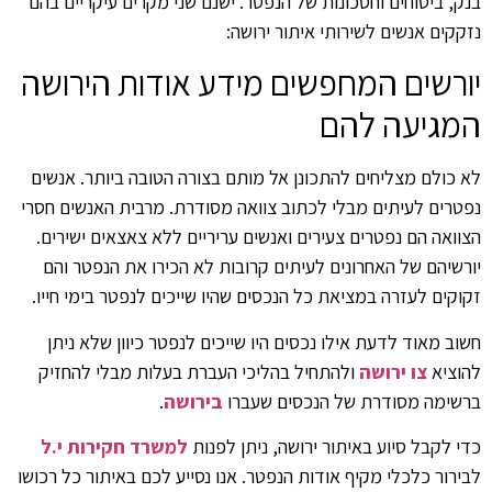
בנק, ביטוחים וחסכונות של הנפטר. ישנם שני מקרים עיקריים בהם
נזקקים אנשים לשירותי איתור ירושה:
יורשים המחפשים מידע אודות הירושה
המגיעה להם
לא כולם מצליחים להתכונן אל מותם בצורה הטובה ביותר. אנשים
נפטרים לעיתים מבלי לכתוב צוואה מסודרת. מרבית האנשים חסרי
הצוואה הם נפטרים צעירים ואנשים עריריים ללא צאצאים ישירים.
יורשיהם של האחרונים לעיתים קרובות לא הכירו את הנפטר והם
זקוקים לעזרה במציאת כל הנכסים שהיו שייכים לנפטר בימי חייו.
חשוב מאוד לדעת אילו נכסים היו שייכים לנפטר כיוון שלא ניתן
להוציא
צו ירושה
ולהתחיל בהליכי העברת בעלות מבלי להחזיק
ברשימה מסודרת של הנכסים שעברו
בירושה
.
כדי לקבל סיוע באיתור ירושה, ניתן לפנות
למשרד חקירות י.ל
לבירור כלכלי מקיף אודות הנפטר. אנו נסייע לכם באיתור כל רכושו