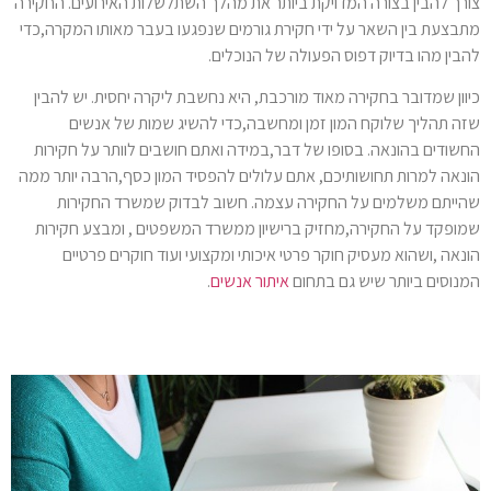
צורך להבין בצורה המדויקת ביותר את מהלך השתלשלות האירועים. החקירה
מתבצעת בין השאר על ידי חקירת גורמים שנפגעו בעבר מאותו המקרה,כדי
להבין מהו בדיוק דפוס הפעולה של הנוכלים.
כיוון שמדובר בחקירה מאוד מורכבת, היא נחשבת ליקרה יחסית. יש להבין
שזה תהליך שלוקח המון זמן ומחשבה,כדי להשיג שמות של אנשים
החשודים בהונאה. בסופו של דבר,במידה ואתם חושבים לוותר על חקירות
הונאה למרות תחושותיכם, אתם עלולים להפסיד המון כסף,הרבה יותר ממה
שהייתם משלמים על החקירה עצמה. חשוב לבדוק שמשרד החקירות
שמופקד על החקירה,מחזיק ברישיון ממשרד המשפטים , ומבצע חקירות
הונאה ,ושהוא מעסיק חוקר פרטי איכותי ומקצועי ועוד חוקרים פרטיים
המנוסים ביותר שיש גם בתחום
איתור אנשים
.