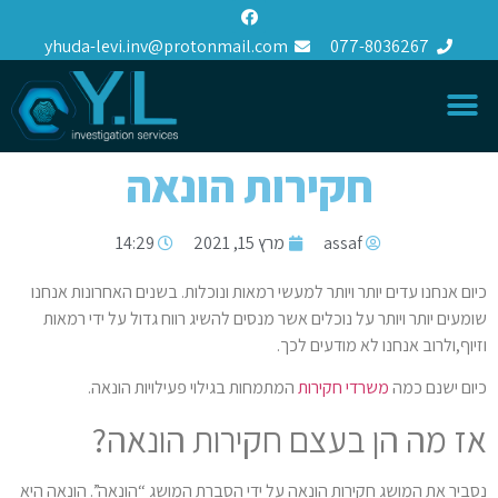
yhuda-levi.inv@protonmail.com
077-8036267
חקירות הונאה
assaf
מרץ 15, 2021
14:29
כיום אנחנו עדים יותר ויותר למעשי רמאות ונוכלות. בשנים האחרונות אנחנו
שומעים יותר ויותר על נוכלים אשר מנסים להשיג רווח גדול על ידי רמאות
וזיוף,ולרוב אנחנו לא מודעים לכך.
כיום ישנם כמה
משרדי חקירות
המתמחות בגילוי פעילויות הונאה.
אז מה הן בעצם חקירות הונאה?
נסביר את המושג חקירות הונאה על ידי הסברת המושג “הונאה”. הונאה היא