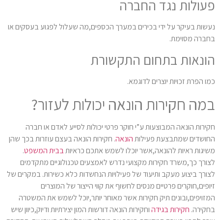
פעולות נגד החברה
נעשות בעיקר על ידי בכירים במערך הכספים,מה שעלול לפגוע בעסקים או
בחברה מסוימת.
הונאות בתחום התקשורת
כמו הפרת זכויות יוצרים לדוגמא.
במה חקירות הונאה יכולות לעזור?
חקירות הונאה המבוצעות ע”י חוקר פרטי יכולות לסייע לאדם או חברה
החושדים שמתבצעת פעילות
הונאה
. חקירות הונאה בעצם עוזרות בכך שהן
משיגות ראיות להונאה,אשר יוכלו לשמש אתכם כראיות
בבית המשפט
.
לצורך כך,משרד חקירות מקצועי נדרש לאמצעים טכנולוגיים מתקדמים
לצורך ביצוע מעקב ותיעוד של פעילויות הנחשדות כלא כשירות. במקרים של
זיופים,חוקרים פרטיים מנסים לחשוף את קווי הייצור של המוצרים
המזויפים,ובונים תיק חקירות אשר מאוחר יותר,יוכל לשמש את המשטרה
בחקירה.
חקירות בגידה
וחקירות הונאה דורשות המון יצירתיות ודיוק,כיוון שיש