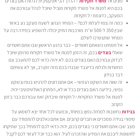
פונים אל
משרד חקירות
– הדרך הכי אפקטיבית לגלות האם בוגדים
בכם היא לפנות אל משרד חקירות מוביל שיוכל לנהל עבורכם את
המעקב, כדוגמת י.ל חקירות.
כמה זה צפוי לעלות לכם? – המחיר הנהוג לשעת מעקב נע באזור
שבין 350 ל-500 ש״ח. מורכבות התיק יכולה להשפיע במידה רבה על
המחיר שתצטרכו לשלם.
אל תמתינו כשאתם חושדים – כבר ברגע הראשון שבו אתם חושדים
שאולי
בוגדים
בכם, זה הזמן לפנות אל משרד חקירות מהימן שיוכל
לבדוק עבורכם האם בוגדים בכם. לא יהיה כדאי לכם להתעכב עם
החשדות ולגלות בדיעבד שבגדו בכם מזה זמן רב, אך לא עשיתם
דבר בנידון.
זה שווה את השקט הנפשי – אם אתם רוצים להרגיש בנוח ובשקט
נפשי, בידיעה האם בוגדים בכל או לא, הפתרון האולטימטיבי יהיה
לפנות אל משרד החקירות י.ל חקירות שיבדוק זאת עבורכם כבר בזמן
הקרוב.
בגידות
נחשבות למחזה נפוץ במיוחד, וכמעט לכל אחד יצא לשמוע על
סיפורי בגידה ממכרים או חברים קרובים. אם אתם נאלצים להתמודד עם
מצב שבו אתם חושדים כי בוגדים בכם, יהיה כדאי לכם להתחיל בכך שתיקחו
לתשומת ליבכם את המידע שהזכרנו לעיל. הוא כבר יוכל לעזור לכם לקבל