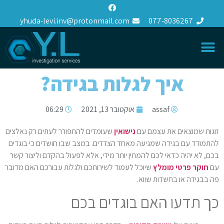
yhuda-levi.inv@protonmail.com
077-8036267
איך לגלות בגידה?
assaf
אוקטובר 13, 2021
06:29
זוגות שמוצאים את עצמם עם
נישואין
שעומדים להתפורר לעתים רק נאלצים
להתמודד עם בגידה שמגיעה מאחד הצדדים. במצב שבו חושדים כי בוגדים
בכם, לא יהיה כדאי לכם להמתין יותר מידי, אלא לפעול בהקדם וליצור קשר
עם
חוקר פרטי מומלץ
שיוכל לעמוד לשירותכם ולגלות עבורכם האם מדובר
פה בבגידה או בחשדות שווא.
כך תדעו האם בוגדים בכם